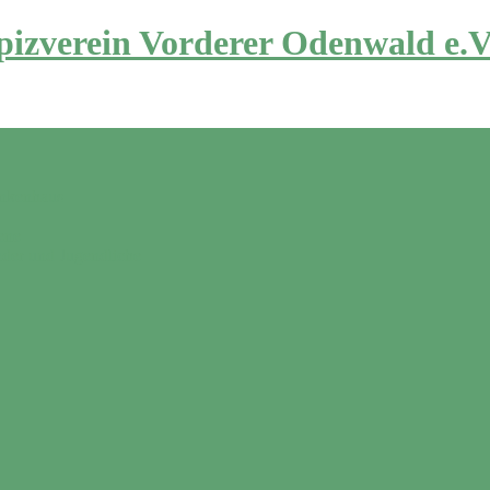
izverein Vorderer Odenwald e.V
ankenhaus
ene
nder und Jugendliche