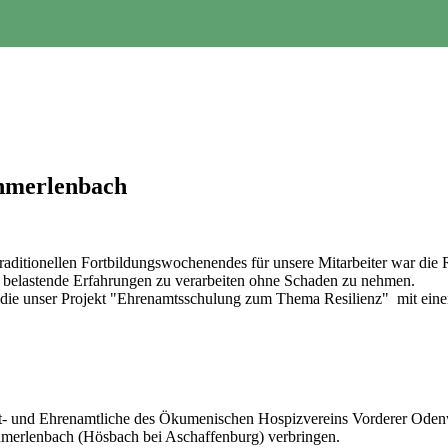
chmerlenbach
raditionellen Fortbildungswochenendes für unsere Mitarbeiter war die R
he, belastende Erfahrungen zu verarbeiten ohne Schaden zu nehmen.
, die unser Projekt "Ehrenamtsschulung zum Thema Resilienz" mit ein
 und Ehrenamtliche des Ökumenischen Hospizvereins Vorderer Odenwal
erlenbach (Hösbach bei Aschaffenburg) verbringen.