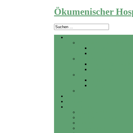
Ökumenischer Hosp
Angebot
Ambulanter Hospizdienst
Zu Hause
In Pflegeheim und Kr
Trauerbegleitung
Angebote für Erwachs
Trauerwerkstatt für Ki
Beratung
Palliativ Care
Vorsorge
Letzte Hilfe Kurse
Aktuelles
Über uns
Unterstützung
Mitglied werden
Hospizhelfer werden
Spenden
Anlassspenden