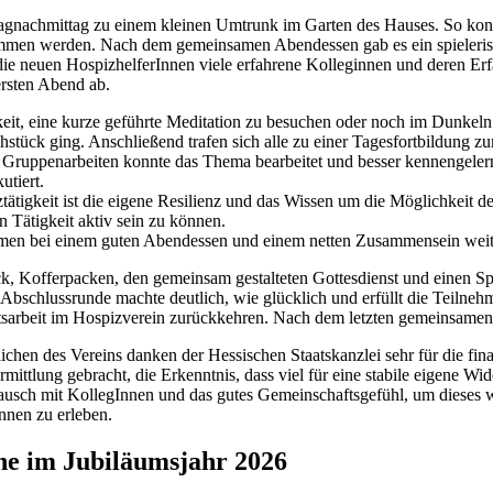
tagnachmittag zu einem kleinen Umtrunk im Garten des Hauses. So kon
men werden. Nach dem gemeinsamen Abendessen gab es ein spieleris
die neuen HospizhelferInnen viele erfahrene Kolleginnen und deren Er
rsten Abend ab.
it, eine kurze geführte Meditation zu besuchen oder noch im Dunkel
tück ging. Anschließend trafen sich alle zu einer Tagesfortbildung z
Gruppenarbeiten konnte das Thema bearbeitet und besser kennengelernt
utiert.
tigkeit ist die eigene Resilienz und das Wissen um die Möglichkeit de
n Tätigkeit aktiv sein zu können.
en bei einem guten Abendessen und einem netten Zusammensein weiter
ck, Kofferpacken, den gemeinsam gestalteten Gottesdienst und einen S
Abschlussrunde machte deutlich, wie glücklich und erfüllt die Teiln
arbeit im Hospizverein zurückkehren. Nach dem letzten gemeinsamen 
chen des Vereins danken der Hessischen Staatskanzlei sehr für die fina
tlung gebracht, die Erkenntnis, dass viel für eine stabile eigene Wid
ausch mit KollegInnen und das gutes Gemeinschaftsgefühl, um dieses w
nnen zu erleben.
ihe im Jubiläumsjahr 2026