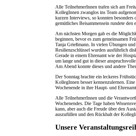
Alle TeilnehmerInnen trafen sich am Frei
KollegInnen zwanglos ins Team aufgenom
kurzen Interviews, so konnten besonders 
gemütliches Beisammensein rundete den e
Am nächsten Morgen gab es die Möglichke
beginnen, bevor es zum gemeinsamen Frühs
Tanja Grießmann. In vielen Übungen und 
Resilienzschlüssel wurden ausführlich disk
Gerade in einem Ehrenamt wie der Hospiztä
um lange und gut in dieser anspruchsvolle
Am Abend konnte dieses und andere Them
Der Sonntag brachte ein leckeres Frühstü
KollegInnen besser kennenzulernen. Eine 
Wochenende in ihre Haupt- und Ehrenamts
Alle TeilnehmerInnen und die Verantwortli
Wochenendes. Die Tage haben Wissensvermit
kann, aber auch die Freude über den Aust
auszufüllen und den Rückhalt der KollegI
Unsere Veranstaltungsre