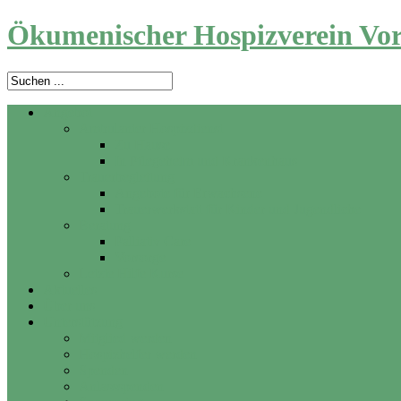
Ökumenischer Hospizverein Vor
Angebot
Ambulanter Hospizdienst
Zu Hause
In Pflegeheim und Krankenhaus
Trauerbegleitung
Angebote für Erwachsene
Trauerwerkstatt für Kinder und Jugendliche
Beratung
Palliativ Care
Vorsorge
Letzte Hilfe Kurse
Aktuelles
Über uns
Unterstützung
Mitglied werden
Hospizhelfer werden
Spenden
Anlassspenden