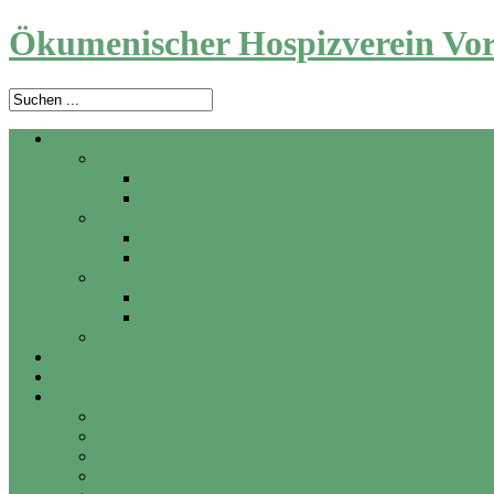
Ökumenischer Hospizverein Vor
Angebot
Ambulanter Hospizdienst
Zu Hause
In Pflegeheim und Krankenhaus
Trauerbegleitung
Angebote für Erwachsene
Trauerwerkstatt für Kinder und Jugendliche
Beratung
Palliativ Care
Vorsorge
Letzte Hilfe Kurse
Aktuelles
Über uns
Unterstützung
Mitglied werden
Hospizhelfer werden
Spenden
Anlassspenden