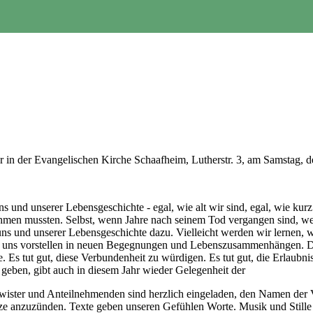
r in der Evangelischen Kirche Schaafheim, Lutherstr. 3, am Samstag, 
 und unserer Lebensgeschichte - egal, wie alt wir sind, egal, wie kurz 
ehmen mussten. Selbst, wenn Jahre nach seinem Tod vergangen sind, wer
ns und unserer Lebensgeschichte dazu. Vielleicht werden wir lernen, 
 uns vorstellen in neuen Begegnungen und Lebenszusammenhängen. D
lie. Es tut gut, diese Verbundenheit zu würdigen. Es tut gut, die Erlau
geben, gibt auch in diesem Jahr wieder Gelegenheit der
hwister und Anteilnehmenden sind herzlich eingeladen, den Namen der 
rze anzuzünden. Texte geben unseren Gefühlen Worte. Musik und Still