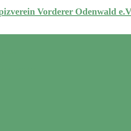
izverein Vorderer Odenwald e.V
ankenhaus
ene
nder und Jugendliche