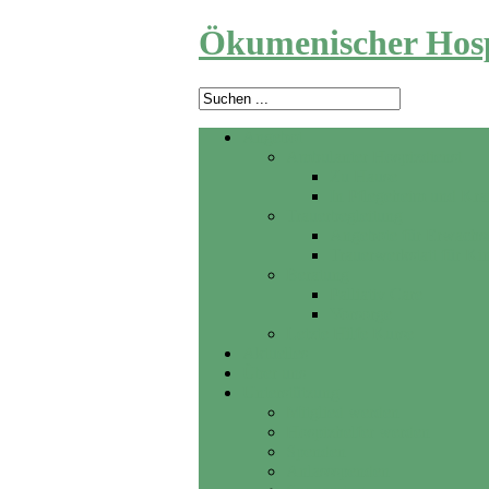
Ökumenischer Hosp
Angebot
Ambulanter Hospizdienst
Zu Hause
In Pflegeheim und Kr
Trauerbegleitung
Angebote für Erwachs
Trauerwerkstatt für Ki
Beratung
Palliativ Care
Vorsorge
Letzte Hilfe Kurse
Aktuelles
Über uns
Unterstützung
Mitglied werden
Hospizhelfer werden
Spenden
Anlassspenden