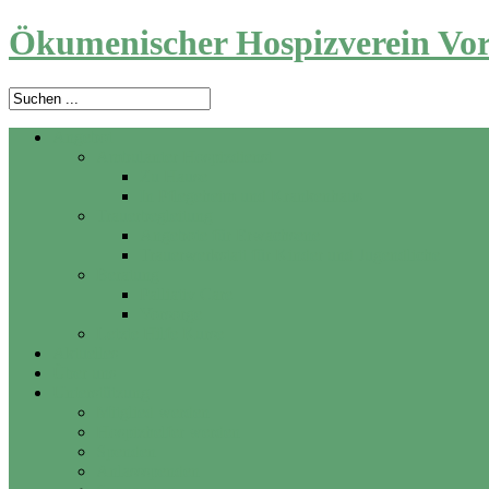
Ökumenischer Hospizverein Vor
Angebot
Ambulanter Hospizdienst
Zu Hause
In Pflegeheim und Krankenhaus
Trauerbegleitung
Angebote für Erwachsene
Trauerwerkstatt für Kinder und Jugendliche
Beratung
Palliativ Care
Vorsorge
Letzte Hilfe Kurse
Aktuelles
Über uns
Unterstützung
Mitglied werden
Hospizhelfer werden
Spenden
Anlassspenden