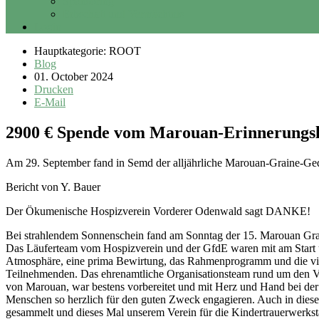
Sponsoring
Erbschaft und Vermächtnis
Login
Hauptkategorie: ROOT
Blog
01. October 2024
Drucken
E-Mail
2900 € Spende vom Marouan-Erinnerungs
Am 29. September fand in Semd der alljährliche Marouan-Graine-Gedä
Bericht von Y. Bauer
Der Ökumenische Hospizverein Vorderer Odenwald sagt DANKE!
Bei strahlendem Sonnenschein fand am Sonntag der 15. Marouan Grai
Das Läuferteam vom Hospizverein und der GfdE waren mit am Start u
Atmosphäre, eine prima Bewirtung, das Rahmenprogramm und die vie
Teilnehmenden. Das ehrenamtliche Organisationsteam rund um den Ve
von Marouan, war bestens vorbereitet und mit Herz und Hand bei der S
Menschen so herzlich für den guten Zweck engagieren. Auch in die
gesammelt und dieses Mal unserem Verein für die Kindertrauerwerksta