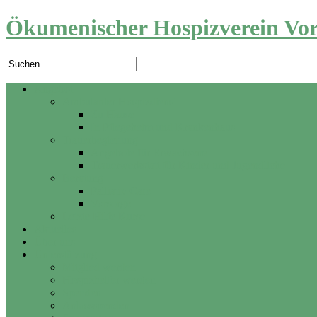
Ökumenischer Hospizverein Vor
Angebot
Ambulanter Hospizdienst
Zu Hause
In Pflegeheim und Krankenhaus
Trauerbegleitung
Angebote für Erwachsene
Trauerwerkstatt für Kinder und Jugendliche
Beratung
Palliativ Care
Vorsorge
Letzte Hilfe Kurse
Aktuelles
Über uns
Unterstützung
Mitglied werden
Hospizhelfer werden
Spenden
Anlassspenden