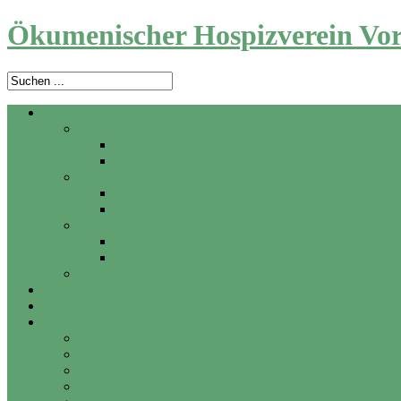
Ökumenischer Hospizverein Vor
Angebot
Ambulanter Hospizdienst
Zu Hause
In Pflegeheim und Krankenhaus
Trauerbegleitung
Angebote für Erwachsene
Trauerwerkstatt für Kinder und Jugendliche
Beratung
Palliativ Care
Vorsorge
Letzte Hilfe Kurse
Aktuelles
Über uns
Unterstützung
Mitglied werden
Hospizhelfer werden
Spenden
Anlassspenden