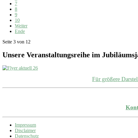
7
8
9
10
Weiter
Ende
Seite 3 von 12
Unsere Veranstaltungsreihe im Jubiläums
Für größere Darst
Kont
Impressum
Disclaimer
Datenschutz