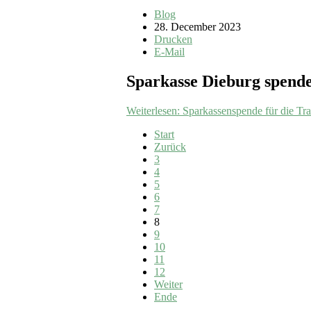
Blog
28. December 2023
Drucken
E-Mail
Sparkasse Dieburg spende
Weiterlesen: Sparkassenspende für die Tra
Start
Zurück
3
4
5
6
7
8
9
10
11
12
Weiter
Ende