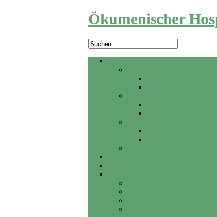
Ökumenischer Hosp
Angebot
Ambulanter Hospizdienst
Zu Hause
In Pflegeheim und Kr
Trauerbegleitung
Angebote für Erwachs
Trauerwerkstatt für Ki
Beratung
Palliativ Care
Vorsorge
Letzte Hilfe Kurse
Aktuelles
Über uns
Unterstützung
Mitglied werden
Hospizhelfer werden
Spenden
Anlassspenden