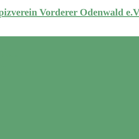
izverein Vorderer Odenwald e.V
ankenhaus
ene
nder und Jugendliche