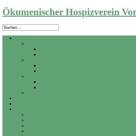
Ökumenischer Hospizverein Vor
Angebot
Ambulanter Hospizdienst
Zu Hause
In Pflegeheim und Krankenhaus
Trauerbegleitung
Angebote für Erwachsene
Trauerwerkstatt für Kinder und Jugendliche
Beratung
Palliativ Care
Vorsorge
Letzte Hilfe Kurse
Aktuelles
Über uns
Unterstützung
Mitglied werden
Hospizhelfer werden
Spenden
Anlassspenden