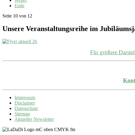
Weiter
Ende
Seite 10 von 12
Unsere Veranstaltungsreihe im Jubiläums
Für größere Darst
Kont
Impressum
Disclaimer
Datenschutz
Sitemap
Aktueller Newsletter