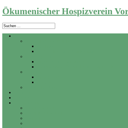
Ökumenischer Hospizverein Vor
Angebot
Ambulanter Hospizdienst
Zu Hause
In Pflegeheim und Krankenhaus
Trauerbegleitung
Angebote für Erwachsene
Trauerwerkstatt für Kinder und Jugendliche
Beratung
Palliativ Care
Vorsorge
Letzte Hilfe Kurse
Aktuelles
Über uns
Unterstützung
Mitglied werden
Hospizhelfer werden
Spenden
Anlassspenden