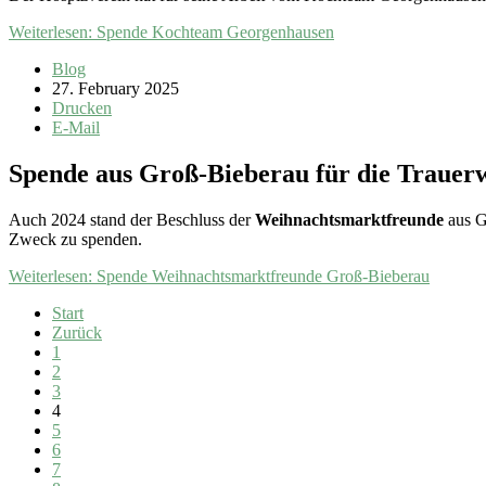
Weiterlesen: Spende Kochteam Georgenhausen
Blog
27. February 2025
Drucken
E-Mail
Spende aus Groß-Bieberau für die Trauerw
Auch 2024 stand der Beschluss der
Weihnachtsmarktfreunde
aus G
Zweck zu spenden.
Weiterlesen: Spende Weihnachtsmarktfreunde Groß-Bieberau
Start
Zurück
1
2
3
4
5
6
7