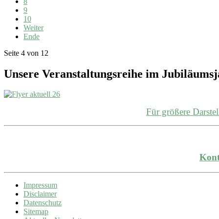
8
9
10
Weiter
Ende
Seite 4 von 12
Unsere Veranstaltungsreihe im Jubiläums
Für größere Darst
Kont
Impressum
Disclaimer
Datenschutz
Sitemap