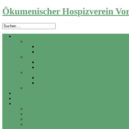
Ökumenischer Hospizverein Vor
Angebot
Ambulanter Hospizdienst
Zu Hause
In Pflegeheim und Krankenhaus
Trauerbegleitung
Angebote für Erwachsene
Trauerwerkstatt für Kinder und Jugendliche
Beratung
Palliativ Care
Vorsorge
Letzte Hilfe Kurse
Aktuelles
Über uns
Unterstützung
Mitglied werden
Hospizhelfer werden
Spenden
Anlassspenden