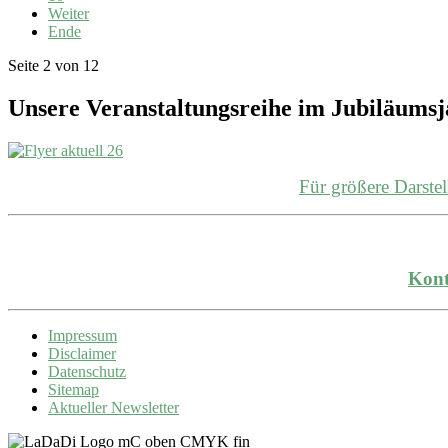
Weiter
Ende
Seite 2 von 12
Unsere Veranstaltungsreihe im Jubiläums
Für größere Darst
Kont
Impressum
Disclaimer
Datenschutz
Sitemap
Aktueller Newsletter